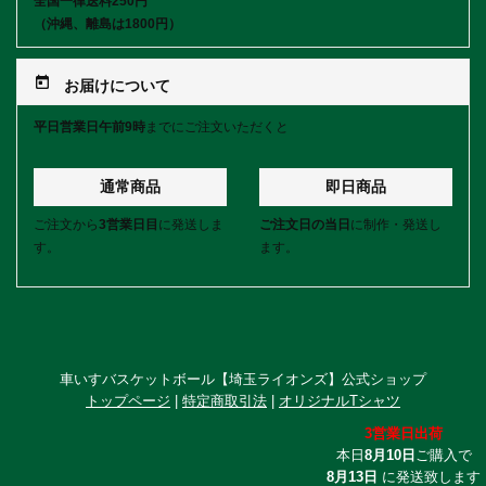
全国一律送料250円
（沖縄、離島は1800円）
today
お届けについて
平日営業日午前9時
までにご注文いただくと
通常商品
即日商品
ご注文から
3営業日目
に発送しま
ご注文日の当日
に制作・発送し
す。
ます。
車いすバスケットボール【埼玉ライオンズ】公式ショップ
トップページ
|
特定商取引法
|
オリジナルTシャツ
3営業日出荷
本日
8月10日
ご購入で
8月13日
に発送致します