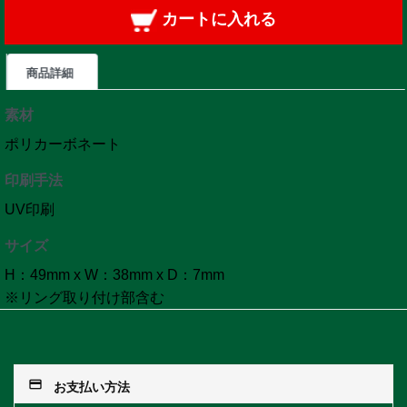
カートに入れる
商品詳細
素材
ポリカーボネート
印刷手法
UV印刷
サイズ
H：49mm x W：38mm x D：7mm
※リング取り付け部含む
payment
お支払い方法