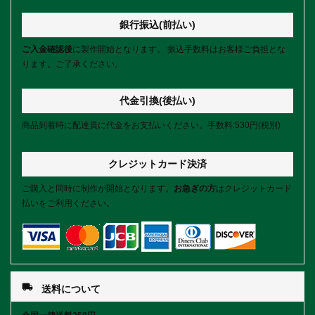
銀行振込(前払い)
ご入金確認後
に製作開始となります。 振込手数料はお客様ご負担とな
ります。ご了承ください。
代金引換(後払い)
商品到着時に配達員に代金をお支払いください。手数料:530円(税別)
クレジットカード決済
ご購入と同時に制作が開始となります。
お急ぎの方
はクレジットカード
払いをご利用ください。
local_shipping
送料について