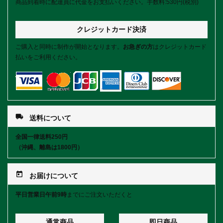
商品到着時に配達員に代金をお支払いください。手数料:530円(税別)
クレジットカード決済
ご購入と同時に制作が開始となります。
お急ぎの方
はクレジットカード
払いをご利用ください。
local_shipping
送料について
全国一律送料250円
（沖縄、離島は1800円）
today
お届けについて
平日営業日午前9時
までにご注文いただくと
通常商品
即日商品