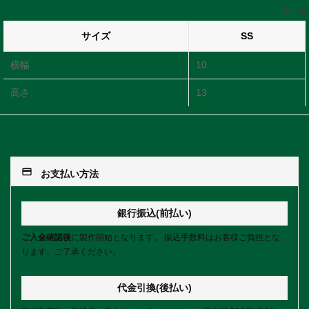
単位:cm
サイズ
SS
横幅
10
高さ
13
payment
お支払い方法
銀行振込(前払い)
ご入金確認後
に製作開始となります。 振込手数料はお客様ご負担とな
ります。ご了承ください。
代金引換(後払い)