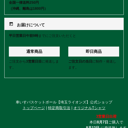
全国一律送料250円
（沖縄、離島は1800円）
today
お届けについて
平日営業日午前9時
までにご注文いただくと
通常商品
即日商品
ご注文から
3営業日目
に発送しま
ご注文日の当日
に制作・発送し
す。
ます。
車いすバスケットボール【埼玉ライオンズ】公式ショップ
トップページ
|
特定商取引法
|
オリジナルTシャツ
3営業日出荷
本日
8月7日
ご購入で
8月12日
に発送致します