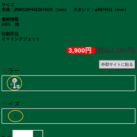
サイズ
本体：約W118×H226×D36（mm） スタンド：φ68×H11（mm）
素材情報
ABS 他
印刷手法
3,900円
(税込4,290円)
外部サイトに貼る
カラー
サイズ