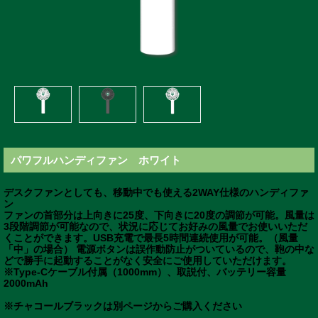
パワフルハンディファン ホワイト
デスクファンとしても、移動中でも使える2WAY仕様のハンディファ
ン
ファンの首部分は上向きに25度、下向きに20度の調節が可能。風量は
3段階調節が可能なので、状況に応じてお好みの風量でお使いいただ
くことができます。USB充電で最長5時間連続使用が可能。（風量
「中」の場合） 電源ボタンは誤作動防止がついているので、鞄の中な
どで勝手に起動することがなく安全にご使用していただけます。
※Type-Cケーブル付属（1000mm）、取説付、バッテリー容量
2000mAh
※チャコールブラックは別ページからご購入ください