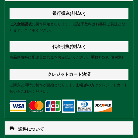
銀行振込(前払い)
ご入金確認後
に製作開始となります。 振込手数料はお客様ご負担とな
ります。ご了承ください。
代金引換(後払い)
商品到着時に配達員に代金をお支払いください。手数料:530円(税別)
クレジットカード決済
ご購入と同時に制作が開始となります。
お急ぎの方
はクレジットカード
払いをご利用ください。
local_shipping
送料について