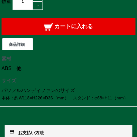
数量
カートに入れる
商品詳細
素材
ABS 他
サイズ
パワフルハンディファンのサイズ
本体：約W118×H226×D36（mm） スタンド：φ68×H11（mm）
payment
お支払い方法