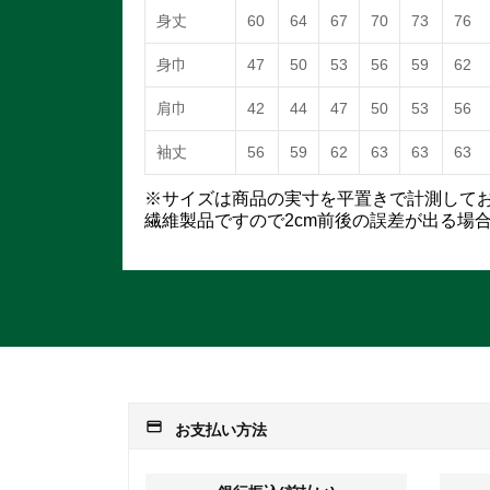
身丈
60
64
67
70
73
76
身巾
47
50
53
56
59
62
肩巾
42
44
47
50
53
56
袖丈
56
59
62
63
63
63
※サイズは商品の実寸を平置きで計測して
繊維製品ですので2cm前後の誤差が出る場
payment
お支払い方法