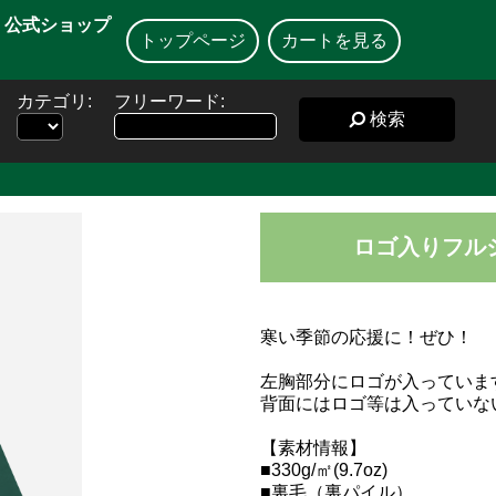
】公式ショップ
トップページ
カートを見る
カテゴリ:
フリーワード:
検索
ロゴ入りフル
寒い季節の応援に！ぜひ！
左胸部分にロゴが入っていま
背面にはロゴ等は入っていな
【素材情報】
■330g/㎡(9.7oz)
■裏毛（裏パイル）