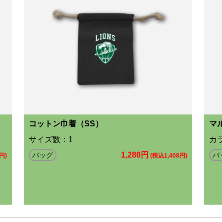
コットン巾着（SS）
マ
サイズ数：1
カラ
1,280円
バッグ
バ
円)
(税込1,408円)